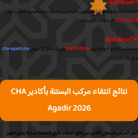
لمرحلة الثانية
:
ارات كتابية و شفوية للمترشحين المختارين مسبقا، يتم تنظيمها حضوريا يوم
27/07/2
الساعة 8:30 صباحا.
المرحلة
:
الثالثة
 نشر النتائج النهائية يوم
29/07/2026
على الموقع الإلكتروني
cha-agadir.ma
 مقر المركب.
نتائج انتقاء مركب البستنة بأكادير CHA
Agadir 2026
 المركب البستاني بأكادير عن نتائج الانتقاء الأولي الخاصة بمباراة ولوج تكوين