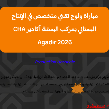
مباراة ولوج تقني متخصص في الإنتاج
البستاني بمركب البستنة أكادير CHA
Agadir 2026
Production Horticole
ن يركز على تقنيات ما بعد الحصاد و المعالجة الزراعية. يهدف الى تعبئة و تجهيز
تجات الزراعية، و هو برنامج تدريبي مصمم لدعم نمو الصناعة الزراعية الوطنية و
ن جودة المنتجات الزراعية و قدرتها التنافسية بشكل مستدام.
روط الولوج
: