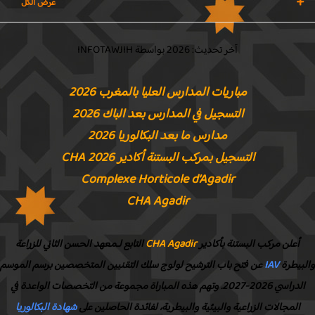
آخر تحديث: 2026 بواسطة INFOTAWJIH
مباريات المدارس العليا بالمغرب 2026
التسجيل في المدارس بعد الباك 2026
مدارس ما بعد البكالوريا 2026
التسجيل بمركب البستنة أكادير CHA 2026
Complexe Horticole d’Agadir
CHA Agadir
أعلن مركب البستنة بأكادير
CHA Agadir
التابع لـمعهد الحسن الثاني للزراعة
بيطرة
IAV
عن فتح باب الترشيح لولوج سلك التقنيين المتخصصين برسم الموسم
الدراسي 2026-2027. وتهم هذه المباراة مجموعة من التخصصات الواعدة في
المجالات الزراعية والبيئية والبيطرية، لفائدة الحاصلين على
شهادة البكالوريا