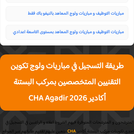
مباريات التوظيف و مباريات ولوج المعاهد بالنيفو باك فقط
مباريات التوظيف و مباريات ولوج المعاهد بمستوى التاسعة اعدادي
طريقة التسجيل في مباريات ولوج تكوين
التقنيين المتخصصين بمركب البستنة
أكادير CHA Agadir 2026
رشحون و المترشحات المتوفرة فيهم الشروط اعلاه و الراغبين في التسجيل في
ى تكوينات مركب البستنة أكادير
CHA
، يتعين عليهم تقديم طلباتهم عبر الموقع