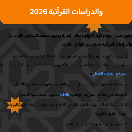
والدراسات القرآنية 2026
ون ملف الترشح لمباراة ولوج سلك الإجازة بمعهد محمد السادس للقراءات
ت القرآنية 2025 من الوثائق التالية:
طلب مكتوب، موجه إلى مدير المعهد، يبين فيه المترشح اسمه الشخصي
العائلي وعنوانه ورقم هاتفه والبريد الالكتروني وتحديد التخصص الذي يرغب فيه
نموذج الطلب الخطي
)؛
نسخة من شهادة البكالوريا في جميع الشعب مشهود بمطابقتها للأصل؛
نسخة من بطاقة التعريف الوطنية
CNIE
مشهود بمطابقتها للأصل؛
كشوف النقط لسنوات الطور الثانوي (الجدع المشترك، السنة الالى بكالوريا،
لسنة الثانية بكالوريا)؛
صورتين شمسيتين حديثتين للمترشح.