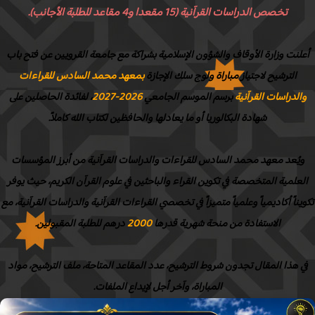
تخصص الدراسات القرآنية (15 مقعدا و4 مقاعد للطلبة الأجانب).
لنت وزارة الأوقاف والشؤون الإسلامية بشراكة مع جامعة القرويين عن فتح باب
الترشيح لاجتياز مباراة ولوج سلك الإجازة
بمعهد محمد السادس للقراءات
الدراسات القرآنية
برسم الموسم الجامعي
2026-2027
، لفائدة الحاصلين على
شهادة البكالوريا أو ما يعادلها والحافظين لكتاب الله كاملاً.
يُعد معهد محمد السادس للقراءات والدراسات القرآنية من أبرز المؤسسات
علمية المتخصصة في تكوين القراء والباحثين في علوم القرآن الكريم، حيث يوفر
يناً أكاديمياً وعلمياً متميزاً في تخصصي القراءات القرآنية والدراسات القرآنية، مع
الاستفادة من منحة شهرية قدرها
2000
درهم للطلبة المقبولين.
 هذا المقال تجدون شروط الترشيح، عدد المقاعد المتاحة، ملف الترشيح، مواد
المباراة، وآخر أجل لإيداع الملفات.