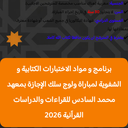
لجنسية:
مغربية (هناك مناصب مخصصة للمترشحين الاجانب).
لسن:
لا يتجاوز
30 سنة
في تاريخ إجراء المباراة.
لمستوى الدراسي:
شهادة البكالوريا في جميع الشعب أو شهادة معترف
دلتها لها.
شترط في المترشح ان يكون حافظا لكتاب الله كاملا.
برنامج و مواد الاختبارات الكتابية و
الشفوية لمباراة ولوج سلك الإجازة بمعهد
محمد السادس للقراءات والدراسات
القرآنية 2026