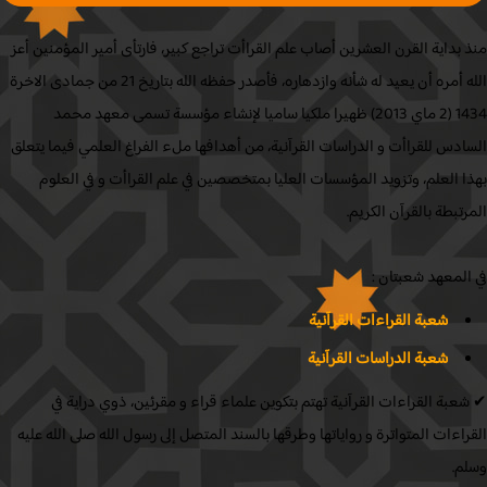
بداية القرن العشرين أصاب علم القراأت تراجع كبير، فارتأى أمير المؤمنين أعز
الله أمره أن يعيد له شأنه وازدهاره، فأصدر حفظه الله بتاريخ 21 من جمادى الاخرة
1434 (2 ماي 2013) ظهيرا ملكيا ساميا لإنشاء مؤسسة تسمى معهد محمد
دس للقراأت و الدراسات القرآنية، من أهدافها ملء الفراغ العلمي فيما يتعلق
 العلم، وتزويد المؤسسات العليا بمتخصصين في علم القراأت و في العلوم
تبطة بالقرآن الكريم.
لمعهد شعبتان :
شعبة القراءات القرآنية
شعبة الدراسات القرآنية
بة القراءات القرآنية تهتم بتكوين علماء قراء و مقرئين، ذوي دراية في
اءات المتواترة و رواياتها وطرقها بالسند المتصل إلى رسول الله صلى الله عليه
م.