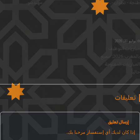
 - تطوان -...
مهندسو...
يو 31, 2026
ريات التوظيف
بالمغرب 2026: جميع
باريات المفتوحة
اً
عليقات
إرسال تعليق
ذا كان لديك أي إستفسار مرحبا بك.