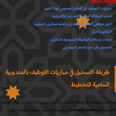
هد ايضا
مباريات التوظيف في القطاع العمومي لهذا الشهر
.
تجديد البطاقة الوطنية للتعريف الإلكترونية.
اجور موظفي القطاع العسكري و الشبه عسكري بالمغرب
.
البكالوريا أحرار
.
درجات و سلالم الوظيفة العمومية بالمغرب.
الحصول على جواز السفر البيومرتي.
طريقة التسجيل في مباريات التوظيف بالمندوبية
السامية للتخطيط.
الفيديو يوضح لك طريقة التسجيل في مباريات وزارة الداخلية عبر موقع الوظيفة
مومية
emploi-public.ma
الذي بدوره يمكنك من تقديم الترشيح لمباريات