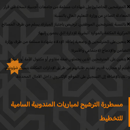
لمترشحين الحاصلين على شهادات مسلمة من جامعات أجنبية: نسخة من قرار
ادلة الصادر عن وزارة التعليم العالي بالنسبة؛
النسبة للمترشحين الموظفين: ترخيص باجتياز المباراة، يسلم من طرف المصالح
كزية المكلفة بالموارد البشرية للإدارة التي ينتمون إليها؛
تعين على المترشحين في وضعية إعاقة: الإدلاء بشهادة مسلمة من طرف وزارة
امن والإدماج الاجتماعي والأسرة؛
تعين على المترشحين الذين يحملون صفة مقاوم أو مكفول الأمة أو عسكري
 أو محارب قديم: تقديم طلباتهم عن طريق الإدارات المكلفة بتسيير شؤونهم،
 بالإضافة إلى التسجيل على الموقع الإلكنروني داخل الآجال المحددة.
مسطررة الترشيح لمباريات المندوبية السامية
للتخطيط.