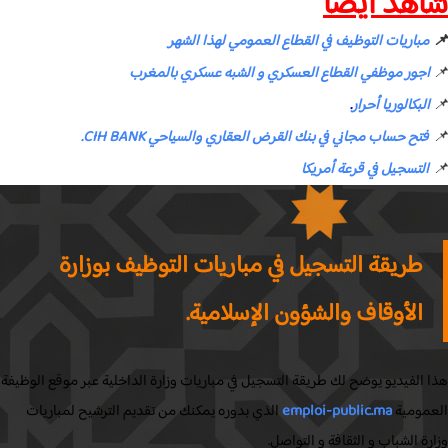
هد ايضا
مباريات التوظيف في القطاع العمومي لهذا الشهر
اجور موظفي القطاع العسكري و الشبه عسكري بالمغرب
البكالوريا أحرار
.
فتح حساب مجاني في بنك القرض العقاري والسياحي CIH BANK.
التسجيل في قرعة أمريكا
طريقة التسجيل في مباريات التوظيف بوزارة
الأوقاف والشؤون الإسلامية.
الفيديو يوضح لك طريقة التسجيل في مباريات وزارة الداخلية عبر موقع الوظيفة
مومية
emploi-public.ma
الذي بدوره يمكنك من تقديم الترشيح لمباريات
ة الشباب و الثقافة و التواصل.