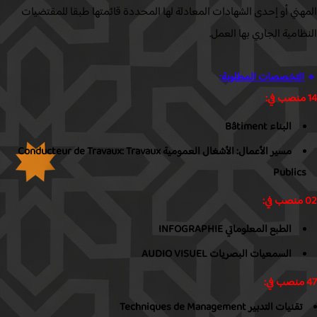
هني أو إحدى الشهادات المعادلة لها المحددة قائمتها طبقا للمقتضيات
امية الجاري بها العمل.
التخصصات المطلوبة
:
البناء Bâtiment
مسير الأعمال: الأشغال العمومية Conducteur de Travaux: Travaux
Public
الطبع المعلوماتي INFOGRAPHIE
السمعيات البصريات AUDIO VISUEL
تقنيات التدبير Techniques de Management