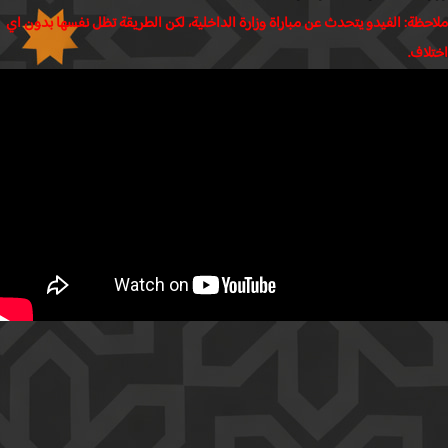
ظة: الفيدو يتحدث عن مباراة وزارة الداخلية، لكن الطريقة تظل نفسها بدون اي
اف.