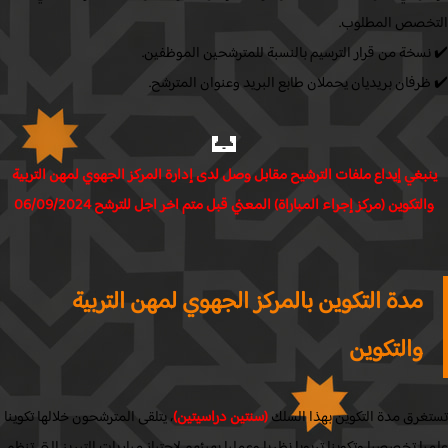
خصص المطلوب.
نسخة من قرار الترسيم بالنسبة للمترشحين الموظفين.
رفان بريديان يحملان طابع البريد وعنوان المترشح.
🔔
بغي إيداع ملفات الترشيح مقابل وصل لدى إدارة المركز الجهوي لمهن التربية
التكوين (مركز إجراء المباراة) المعني قبل متم اخر اجل للترشح 06/09/2024
مدة التكوين بالمركز الجهوي لمهن التربية
والتكوين
غرق مدة التكوين بهذا السلك
(سنتين دراسيتين)
، يتلقى المترشحون خلالها تكوينا
ا تخصصيا وتكوينا تربويا نظريا وعمليا يهيئهم لاجتياز مباريات التبريز التي تنظم