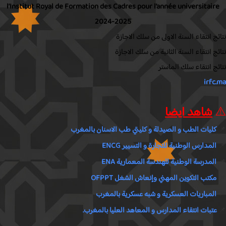
l’Institut Royal de Formation des Cadres pour l’année universitair
2024-2025
ج انتقاء السنة الاولى من سلك الاجازة
ج انتقاء السنة الثانية من سلك الاجازة
ج انتقاء سلك الماستر
irfc
شاهد ايضا
كليات الطب و الصيدلة و كليتي طب الاسنان بالمغرب
المدارس الوطنية للتجارة و التسيير ENCG
المدرسة الوطنية للهندسة المعمارية ENA
مكتب التكوين المهني وإنعاش الشغل OFPPT
المباريات العسكرية و شبه عسكرية بالمغرب
عتبات انتقاء المدارس و المعاهد العليا بالمغرب.