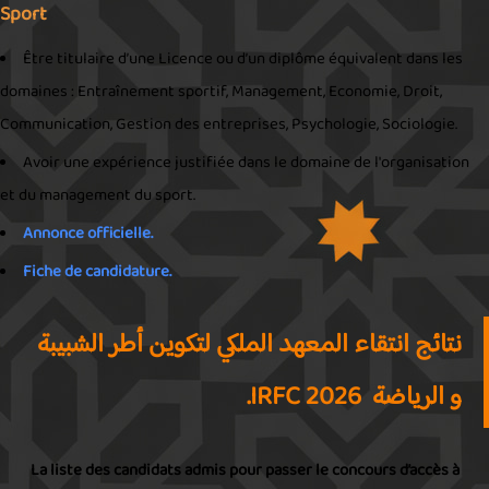
Sport
Être titulaire d’une Licence ou d’un diplôme équivalent dans les
domaines : Entraînement sportif, Management, Economie, Droit,
Communication, Gestion des entreprises, Psychologie, Sociologie.
Avoir une expérience justifiée dans le domaine de l'organisation
et du management du sport.
Annonce officielle.
Fiche de candidature.
نتائج انتقاء المعهد الملكي لتكوين أطر الشبيبة
و الرياضة 2026 IRFC.
La liste des candidats admis pour passer le concours d’accès à