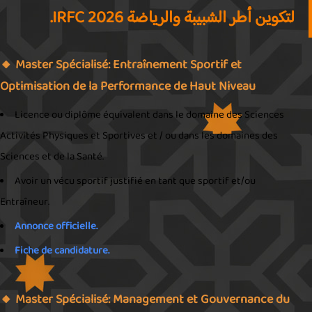
لتكوين أطر الشبيبة والرياضة 2026 IRFC.
🔸
Master Spécialisé: Entraînement Sportif et
Optimisation de la Performance de Haut Niveau
Licence ou diplôme équivalent dans le domaine des Sciences
Activités Physiques et Sportives et / ou dans les domaines des
Sciences et de la Santé.
Avoir un vécu sportif justifié en tant que sportif et/ou
Entraîneur.
Annonce officielle.
Fiche de candidature.
🔸
Master Spécialisé: Management et Gouvernance du