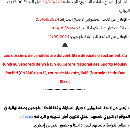
ر أجل لإيداع ملفات الترشيح: الجمعة
30/08/2024
قبل الساعة 15:00 بعد
ال؛
إعلان عن لائحة المقبولين لاجتياز المباراة:
06/09/2024
؛
اية الاختبارات المكونة للمباراة:
09/09/2024
؛
إعلان عن اللائحة النهائية للناجحين:
12/09/2024
.
🔔
Les dossiers de candidature doivent être déposés directement, d
lundi au vendredi de 9h à 15h, au Centre National des Sports Moul
Rachid (CNSMR), km 12, route de Meknès, Salé (à proximité de Dar
Sikka)
**********************************
ُعلن عن لائحة المقبولين لاجتياز المباراة، و كذا لائحة الناجحين بصفة نهائية في
قع الإلكتروني للمعهد الملكي لتكوين أطر الشبيبة و الرياضة
irfc.ma
.
ظام الدراسة بالمعهد ليس داخليّا و حضور الدروس إجباري.