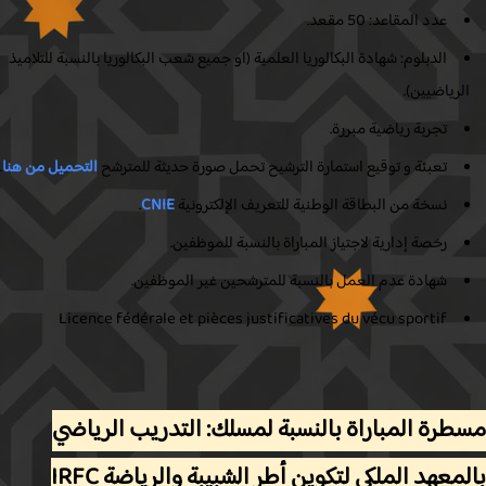
عدد المقاعد: 50 مقعد.
الدبلوم: شهادة البكالوريا العلمية (او جميع شعب البكالوريا بالنسبة للتلاميذ
لرياضيين).
تجربة رياضية مبررة.
تعبئة و توقيع استمارة الترشيح تحمل صورة حديثة للمترشح
التحميل من هنا
.
نسخة من البطاقة الوطنية للتعريف الإلكترونية
CNIE
.
رخصة إدارية لاجتياز المباراة بالنسبة للموظفين.
شهادة عدم العمل بالنسبة للمترشحين غير الموظفين.
Licence fédérale et pièces justificatives du vécu sportif
رة المباراة بالنسبة لمسلك: التدريب الرياضي
بالمعهد الملكي لتكوين أطر الشبيبة والرياضة IRFC