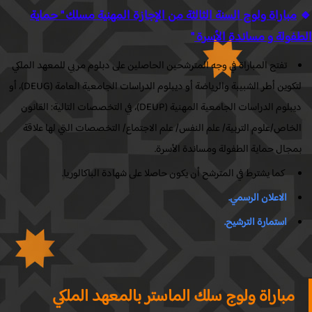
مباراة ولوج السنة الثالثة من الإجازة المهنية مسلك " حماية
فولة و مساندة الأسرة
"
تفتح المباراة في وجه المترشحين الحاصلين على دبلوم مربي للمعهد الملكي
لتكوين أطر الشبيبة والرياضة أو ديبلوم الدراسات الجامعية العامة (DEUG)، أو
ديبلوم الدراسات الجامعية المهنية (DEUP)، في التخصصات التالية: القانون
لخاص/علوم التربية/ علم النفس/ علم الاجتماع/ التخصصات التي لها علاقة
مجال حماية الطفولة ومساندة الأسرة.
كما يشترط في المترشح أن يكون حاصلا على شهادة الباكالوريا.
الاعلان الرسمي.
استمارة الترشيح.
مباراة ولوج سلك الماستر بالمعهد الملكي