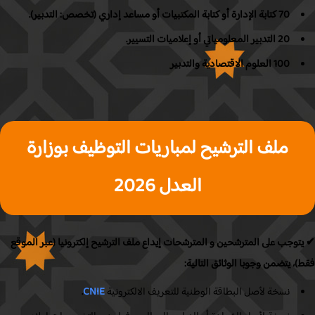
70 كتابة الإدارة أو كتابة المكتبيات أو مساعد إداري (تخصص: التدبير).
20 التدبير المعلومياتي أو إعلاميات التسيير.
100 العلوم الاقتصادية والتدبير
ملف الترشيح لمباريات التوظيف بوزارة
العدل 2026
توجب على المترشحين و المترشحات إيداع ملف الترشيح إلكترونيا (عبر الموقع
، يتضمن وجوبا الوثائق التالية:
نسخة لأصل البطاقة الوطنية للتعريف الالكترونية
CNIE
.