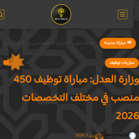
معاهد تكوين التقنيين المتخصصين في الأشغال العمومية ISTP 2026
📢 مباراة جديدة
1
باريات توظيف
وزارة العدل: مباراة توظيف 450
صب في مختلف التخصصات
202
INFOTAWJIH
إبريل 7, 2026